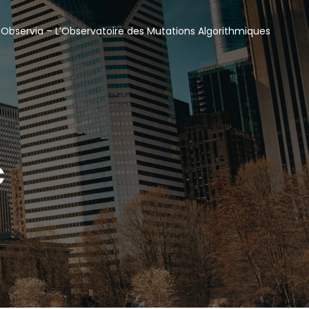
o
Observia – L’Observatoire des Mutations Algorithmiques
c