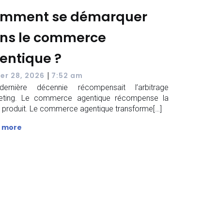
mment se démarquer
ns le commerce
entique ?
|
ier 28, 2026
7:52 am
ernière décennie récompensait l’arbitrage
eting. Le commerce agentique récompense la
é produit. Le commerce agentique transforme[…]
 more