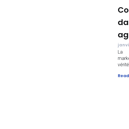
Co
da
ag
janv
La d
mark
vérit
Read